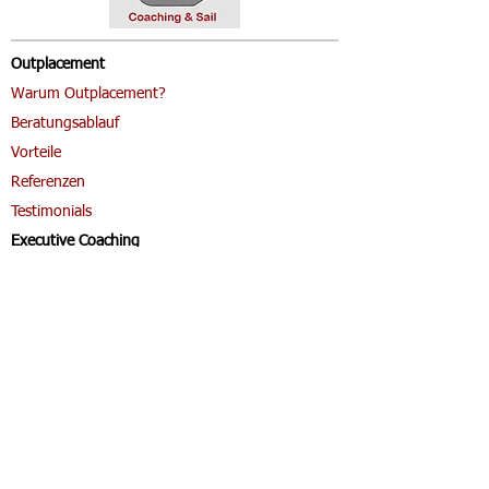
Outplacement
Warum Outplacement?
Beratungsablauf
Vorteile
Referenzen
Testimonials
Executive Coaching
Warum Executive Coaching?
Talent Management
Talent Management
Wie läuft die Beratung ab?
Coaching & Sail
Beratungsinhalte
Vorteile
Referenzen